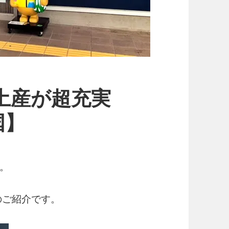
土産が超充実
国】
。
のご紹介です。