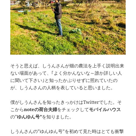
そうと思えば、しうんさんが畑の農法を上手く説明出来
ない場面があって、｢よく分かんないな～誰か詳しい人
に聞いて下さい｣と知ったかぶりせずに照れていたの
が、しうんさんの人柄を表していると思いました。
僕がしうんさんを知ったきっかけはTwitterでした。そ
こから
noteの荷台夫婦
をチェックして
モバイルハウス
の”
ゆんゆん号”
を知りました。
しうんさんの”ゆんゆん号”を初めて見た時はとても衝撃