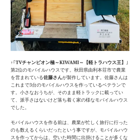
↑｢
TVチャンピオン極～KIWAMI～【軽トラハウス王】
｣
第2位のモバイルハウスです。秋田県由利本荘市で農業
を営まれている
佐藤さん
が製作しています。佐藤さんは
これまで3台のモバイルハウスを作っているベテランで
す。小さなおうちが、そのまま軽トラックに載ってい
て、派手さはないけど落ち着く家の様なモバイルハウス
でした。
モバイルハウスを作る前は、農業が忙しく旅行に行った
のも数えるくらいだったという事ですが、モバイルハウ
スを作ってからは、空いた時間に出掛けることが多くな