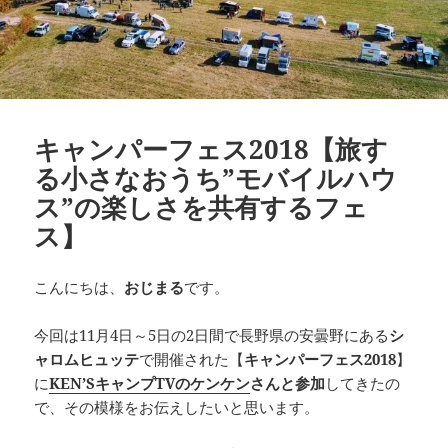
キャンパーフェス2018【旅す
る小さなおうち”モバイルハウ
ス”の楽しさを共有するフェ
ス】
こんにちは、
おじまる
です。
今回は11月4日～5日の2日間で長野県の安曇野にある
シ
ャロムヒュッテ
で開催された【
キャンパーフェス2018
】
に
KEN’S
キャンプ
TV
のケンケン
さんと参加
してきたの
で、その模様をお伝えしたいと思います。