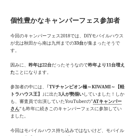
個性豊かなキャンパーフェス参加者
今回のキャンパーフェス2018では、DIYモバイルハウス
が北は秋田から南は九州までの
33台
が集まったそうで
す。
因みに、
昨年は22台
だったそうなので
昨年より11台増え
た
ことになります。
参加者の中には、｢
TVチャンピオン極～KIWAMI～【軽
トラハウス王】
｣に出た
3人が勢揃い
していました！しか
も、審査員で出演していたYouTuberの”
AT
キャンパー
さん
“も昨年に続きこのキャンパーフェスに参加してい
ました。
今回はモバイルハウス持ち込みではないけど、モバイル