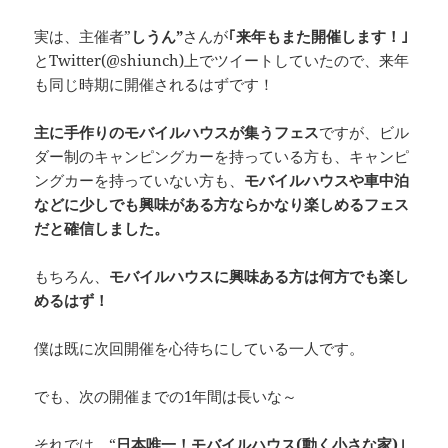
実は、主催者”
しうん”
さんが
｢来年もま
た開催します！｣
と
Twitter(@shiunch)
上でツイートしていたので、来年
も同じ時期に開催されるはずです！
主に手作りのモバイルハウスが集うフェス
ですが、ビル
ダー制のキャンピングカーを持っている方も、キャンピ
ングカーを持っていない方も、
モバイルハウスや車中泊
などに少しでも興味がある方ならかなり楽しめるフェス
だと確信しました。
もちろん、
モバイルハウスに興味ある方は何方でも楽し
めるはず！
僕は既に次回開催を心待ちにしている一人です。
でも、次の開催までの1年間は長いな～
それでは、
“
日本唯一！モバイルハウス
(
動く小さな家
)
｣