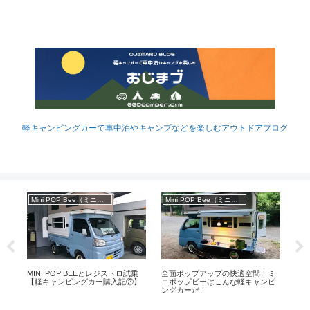
軽キャンピングカーで車中泊やキャンプなどを楽しむアウトドアブログ
Mini POP Bee（ミニポップビー）
Mini POP Bee（ミニポップビー）
車
単
MINI POP BEEとレジストロ試乗
全面ポップアップの快適空間！ミ
行
【軽キャンピングカー購入記②】
ニポップビーはこんな軽キャンピ
朱
ングカーだ！
び