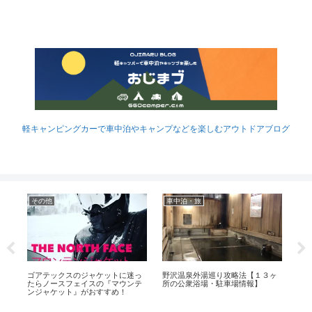
軽キャンピングカーで車中泊やキャンプなどを楽しむアウトドアブログ
その他
車中泊・旅
プ
ゴアテックスのジャケットに迷っ
野沢温泉外湯巡り攻略法【１３ヶ
MI
たらノースフェイスの『マウンテ
所の公衆浴場・駐車場情報】
【
ンジャケット』がおすすめ！