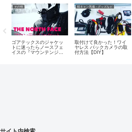
その他
軽キャン装備・グッズなど
ゴアテックスのジャケッ
取付けて良かった！ワイ
う
トに迷ったらノースフェ
ヤレス バックカメラの取
し
イスの『マウンテンジャ
付方法【DIY】
ケット』がおすすめ！
サイト内検索