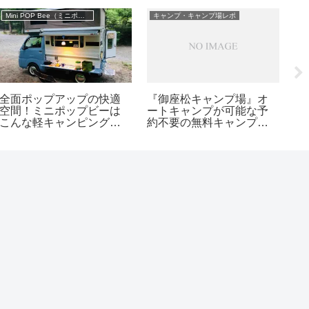
Mini POP Bee（ミニポップビー）
キャンプ・キャンプ場レポ
軽
全面ポップアップの快適
『御座松キャンプ場』オ
タ
空間！ミニポップビーは
ートキャンプが可能な予
た
こんな軽キャンピングカ
約不要の無料キャンプ場
ーだ！
【長野県飯島町】