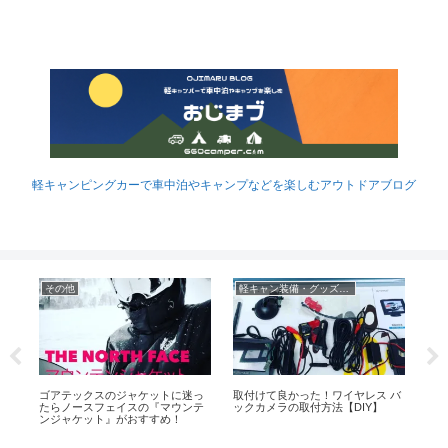
軽キャンピングカーで車中泊やキャンプなどを楽しむアウトドアブログ
その他
軽キャン装備・グッズなど
ャ
ゴアテックスのジャケットに迷っ
取付けて良かった！ワイヤレス バ
軽
ャ
たらノースフェイスの『マウンテ
ックカメラの取付方法【DIY】
と4
ンジャケット』がおすすめ！
ー