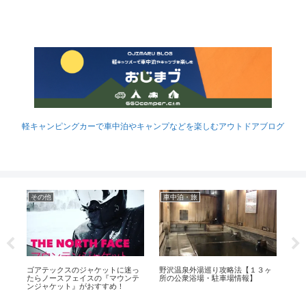
軽キャンピングカーで車中泊やキャンプなどを楽しむアウトドアブログ
その他
車中泊・旅
つ
ゴアテックスのジャケットに迷っ
野沢温泉外湯巡り攻略法【１３ヶ
全
たらノースフェイスの『マウンテ
所の公衆浴場・駐車場情報】
ニ
ンジャケット』がおすすめ！
ン