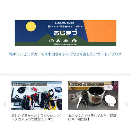
軽キャンピングカーで車中泊やキャンプなどを楽しむアウトドアブログ
軽キャン装備・グッズなど
軽キャン装備・グッズなど
車
ミ
取付けて良かった！ワイヤレス バ
タケルくんで炊飯してみた【簡単
野
ピ
ックカメラの取付方法【DIY】
に車中泊炊飯】
所