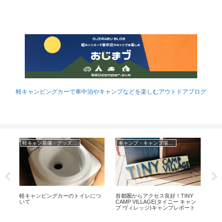
軽キャンピングカーで車中泊やキャンプなどを楽しむアウトドアブログ
軽キャン装備・グッズなど
キャンプ・キャンプ場レポ
中
軽キャンピングカーのトイレにつ
首都圏からアクセス良好！TINY
取付
て
いて
CAMP VILLAGE(タイニー キャン
ック
A】
プ ヴィレッジ)キャンプレポート