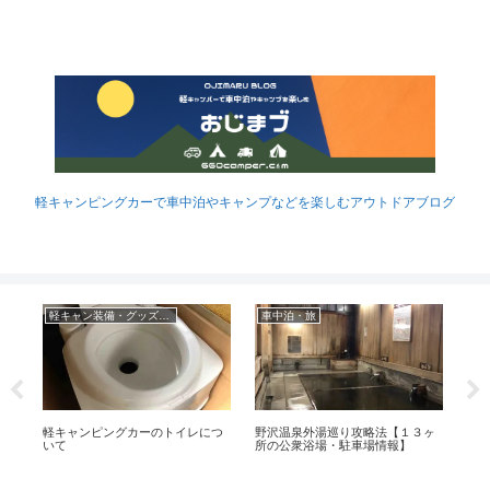
軽キャンピングカーで車中泊やキャンプなどを楽しむアウトドアブログ
軽キャン装備・グッズなど
車中泊・旅
 バ
軽キャンピングカーのトイレにつ
野沢温泉外湯巡り攻略法【１３ヶ
ポ
いて
所の公衆浴場・駐車場情報】
泊
【N