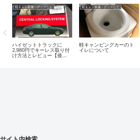
軽キャン装備・グッズなど
軽キャン装備・グッズなど
ハイゼットトラックに
軽キャンピングカーのト
S
2,980円でキーレス取り付
イレについて
キ
け方法とレビュー【後付
けDIYしてみた】
サイト内検索