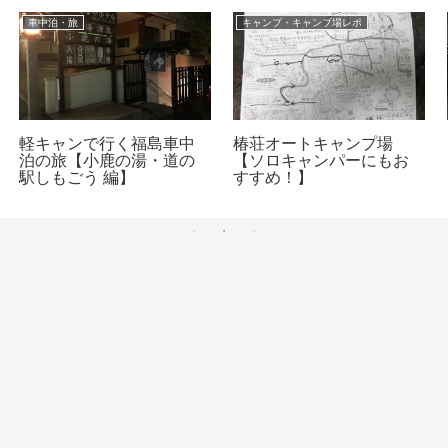
車中泊・旅
キャンプ・キャンプ場レポ
軽キャンで行く福島車中
椿荘オートキャンプ場
泊の旅【小鹿の湯・道の
【ソロキャンパーにもお
駅しもごう 編】
すすめ！】