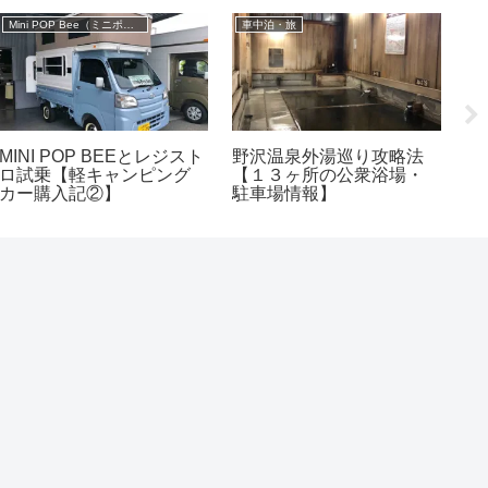
Mini POP Bee（ミニポップビー）
車中泊・旅
軽
MINI POP BEEとレジスト
野沢温泉外湯巡り攻略法
ポ
ロ試乗【軽キャンピング
【１３ヶ所の公衆浴場・
る
カー購入記②】
駐車場情報】
で
【
T