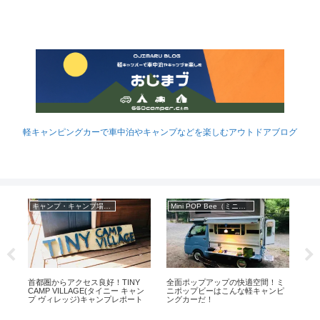
軽キャンピングカーで車中泊やキャンプなどを楽しむアウトドアブログ
キャンプ・キャンプ場レポ
Mini POP Bee（ミニポップビー）
キ
『
ン
ン
 バ
首都圏からアクセス良好！TINY
全面ポップアップの快適空間！ミ
CAMP VILLAGE(タイニー キャン
ニポップビーはこんな軽キャンピ
プ ヴィレッジ)キャンプレポート
ングカーだ！