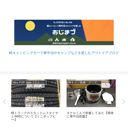
軽キャンピングカーで車中泊やキャンプなどを楽しむアウトドアブログ
Mini POP Bee（ミニポップビー）
軽キャン装備・グッズなど
車
乗
軽トラックのスタッドレスタイヤ
タケルくんで炊飯してみた【簡単
軽
】
と4WDについて【ミニポップビ
に車中泊炊飯】
【小
ー】