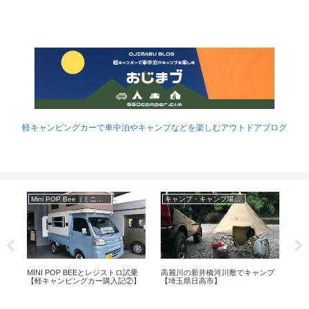
軽キャンピングカーで車中泊やキャンプなどを楽しむアウトドアブログ
Mini POP Bee（ミニポップビー）
キャンプ・キャンプ場レポ
でキ
MINI POP BEEとレジストロ試乗
高麗川の新井橋河川敷でキャンプ
椿
【軽キャンピングカー購入記②】
【埼玉県日高市】
ン