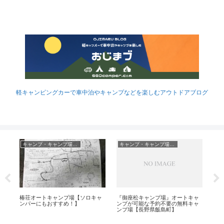
軽キャンピングカーで車中泊やキャンプなどを楽しむアウトドアブログ
キャンプ・キャンプ場レポ
キャンプ・キャンプ場レポ
ミ
椿荘オートキャンプ場【ソロキャ
『御座松キャンプ場』オートキャ
キャ
ピ
ンパーにもおすすめ！】
ンプが可能な予約不要の無料キャ
さな
ンプ場【長野県飯島町】
し