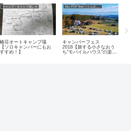
キャンプ・キャンプ場レポ
Mini POP Bee（ミニポップビー）
軽
椿荘オートキャンプ場
キャンパーフェス
取
【ソロキャンパーにもお
2018【旅する小さなおう
ヤ
すすめ！】
ち”モバイルハウス”の楽し
付
さを共有するフェス】