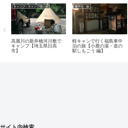
キャンプ・キャンプ場レポ
車中泊・旅
適
高麗川の新井橋河川敷で
軽キャンで行く福島車中
は
キャンプ【埼玉県日高
泊の旅【小鹿の湯・道の
カ
市】
駅しもごう 編】
サイト内検索