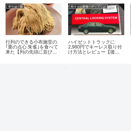
車中泊・旅
軽キャン装備・グッズなど
行列のできる小布施堂の
ハイゼットトラックに
｢栗の点心 朱雀｣を食べて
2,980円でキーレス取り付
来た【列の先頭に並び朱
け方法とレビュー【後付
雀券１番をゲット！】
けDIYしてみた】