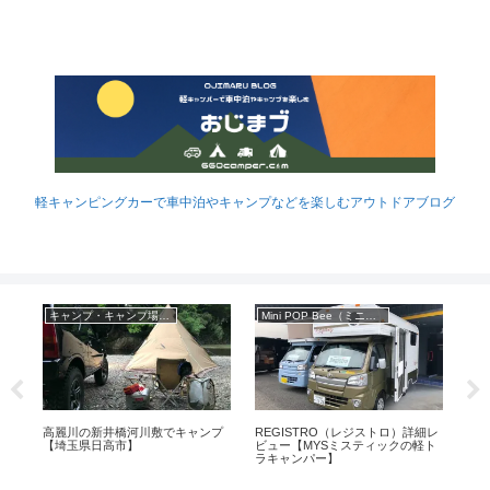
軽キャンピングカーで車中泊やキャンプなどを楽しむアウトドアブログ
キャンプ・キャンプ場レポ
Mini POP Bee（ミニポップビー）
点心
高麗川の新井橋河川敷でキャンプ
REGISTRO（レジストロ）詳細レ
ポ
に並
【埼玉県日高市】
ビュー【MYSミスティックの軽ト
泊
ラキャンパー】
【N