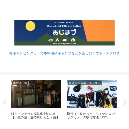
軽キャンピングカーで車中泊やキャンプなどを楽しむアウトドアブログ
車中泊・旅
軽キャン装備・グッズなど
ヤ
軽キャンで行く福島車中泊の旅
取付けて良かった！ワイヤレス バ
ポ
ビ
【小鹿の湯・道の駅しもごう 編】
ックカメラの取付方法【DIY】
泊
【N