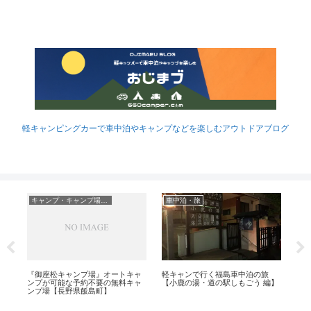
軽キャンピングカーで車中泊やキャンプなどを楽しむアウトドアブログ
キャンプ・キャンプ場レポ
車中泊・旅
点心
『御座松キャンプ場』オートキャ
軽キャンで行く福島車中泊の旅
軽
に並
ンプが可能な予約不要の無料キャ
【小鹿の湯・道の駅しもごう 編】
い
ンプ場【長野県飯島町】