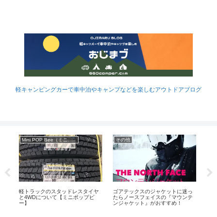
軽キャンピングカーで車中泊やキャンプなどを楽しむアウトドアブログ
Mini POP Bee（ミニポップビー）
その他
点心
軽トラックのスタッドレスタイヤ
ゴアテックスのジャケットに迷っ
キャ
に並
と4WDについて【ミニポップビ
たらノースフェイスの『マウンテ
さな
ー】
ンジャケット』がおすすめ！
し