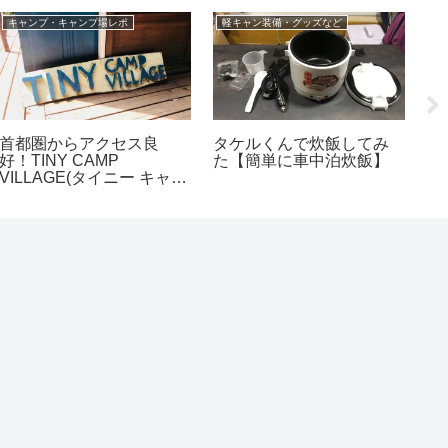
キャンプ・キャンプ場レポ
軽キャン装備・グッズなど
首都圏からアクセス良
タケルくんで炊飯してみ
キ
好！TINY CAMP
た【簡単に車中泊炊飯】
2
VILLAGE(タイニー キャン
ち
プ ヴィレッジ)キャンプレ
さ
ポート