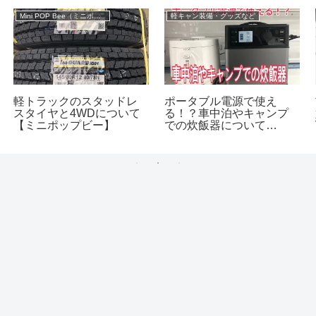
Mini POP Bee（ミニポップビー）
軽キャン装備・グッズなど
軽トラックのスタッドレ
ポータブル電源で使え
スタイヤと4WDについて
る！？車中泊やキャンプ
【ミニポップビー】
での炊飯器について
【NEOVE(ネオーブ)NRS-
T30A】