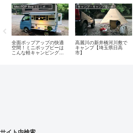
Mini POP Bee（ミニポップビー）
キャンプ・キャンプ場レポ
スト
全面ポップアップの快適
高麗川の新井橋河川敷で
グ
空間！ミニポップビーは
キャンプ【埼玉県日高
こんな軽キャンピングカ
市】
ーだ！
サイト内検索