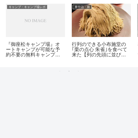
キャンプ・キャンプ場レポ
車中泊・旅
『御座松キャンプ場』オ
行列のできる小布施堂の
ートキャンプが可能な予
｢栗の点心 朱雀｣を食べて
約不要の無料キャンプ場
来た【列の先頭に並び朱
【長野県飯島町】
雀券１番をゲット！】