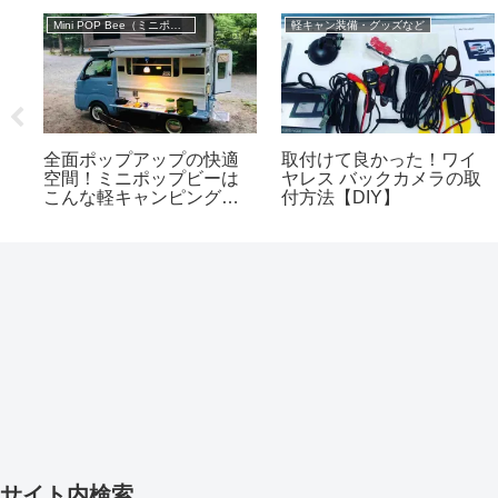
Mini POP Bee（ミニポップビー）
軽キャン装備・グッズなど
スト
全面ポップアップの快適
取付けて良かった！ワイ
グ
空間！ミニポップビーは
ヤレス バックカメラの取
こんな軽キャンピングカ
付方法【DIY】
ーだ！
サイト内検索