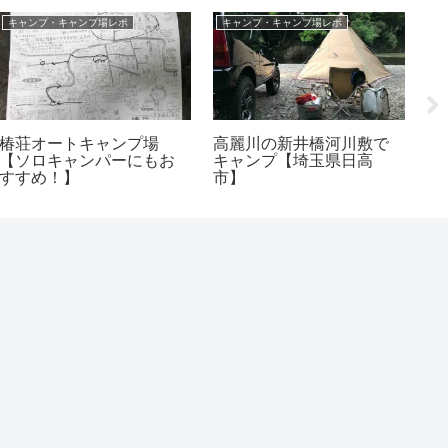
キャンプ・キャンプ場レポ
キャンプ・キャンプ場レポ
椿荘オートキャンプ場
高麗川の新井橋河川敷で
軽
【ソロキャンパーにもお
キャンプ【埼玉県日高
ス
すすめ！】
市】
【