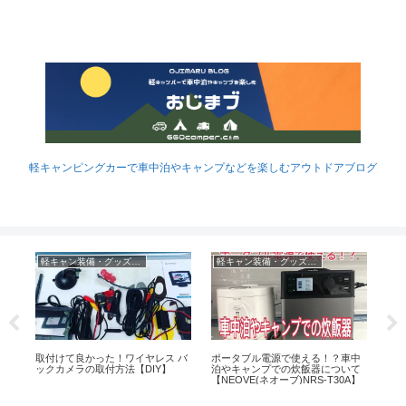
軽キャンピングカーで車中泊やキャンプなどを楽しむアウトドアブログ
軽キャン装備・グッズなど
軽キャン装備・グッズなど
車
ヤ
取付けて良かった！ワイヤレス バ
ポータブル電源で使える！？車中
行
ビ
ックカメラの取付方法【DIY】
泊やキャンプでの炊飯器について
朱
【NEOVE(ネオーブ)NRS-T30A】
び