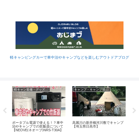
軽キャンピングカーで車中泊やキャンプなどを楽しむアウトドアブログ
軽キャン装備・グッズなど
キャンプ・キャンプ場レポ
ヶ
ポータブル電源で使える！？車中
高麗川の新井橋河川敷でキャンプ
椿
泊やキャンプでの炊飯器について
【埼玉県日高市】
ン
【NEOVE(ネオーブ)NRS-T30A】