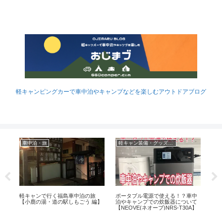
軽キャンピングカーで車中泊やキャンプなどを楽しむアウトドアブログ
車中泊・旅
軽キャン装備・グッズなど
キ
『
ン
ン
る小
軽キャンで行く福島車中泊の旅
ポータブル電源で使える！？車中
楽
【小鹿の湯・道の駅しもごう 編】
泊やキャンプでの炊飯器について
【NEOVE(ネオーブ)NRS-T30A】