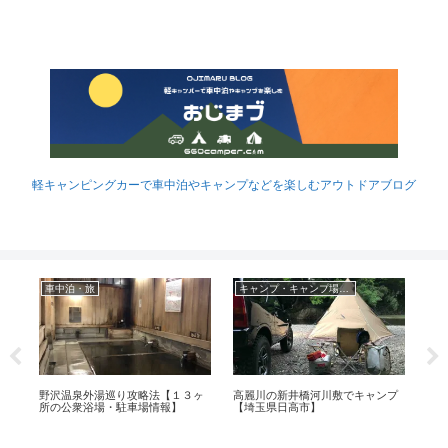
軽キャンピングカーで車中泊やキャンプなどを楽しむアウトドアブログ
車中泊・旅
キャンプ・キャンプ場レポ
でキ
野沢温泉外湯巡り攻略法【１３ヶ
高麗川の新井橋河川敷でキャンプ
取付
所の公衆浴場・駐車場情報】
【埼玉県日高市】
ック