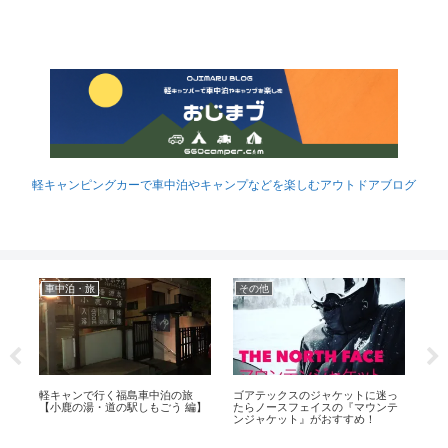
軽キャンピングカーで車中泊やキャンプなどを楽しむアウトドアブログ
車中泊・旅
その他
Y
軽キャンで行く福島車中泊の旅
ゴアテックスのジャケットに迷っ
タ
ャン
【小鹿の湯・道の駅しもごう 編】
たらノースフェイスの『マウンテ
に
ト
ンジャケット』がおすすめ！