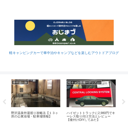
軽キャンピングカーで車中泊やキャンプなどを楽しむアウトドアブログ
車中泊・旅
軽キャン装備・グッズなど
ヤ
野沢温泉外湯巡り攻略法【１３ヶ
ハイゼットトラックに2,980円でキ
椿
ビ
所の公衆浴場・駐車場情報】
ーレス取り付け方法とレビュー
ン
【後付けDIYしてみた】