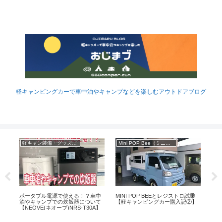
軽キャンピングカーで車中泊やキャンプなどを楽しむアウトドアブログ
軽キャン装備・グッズなど
Mini POP Bee（ミニポップビー）
車
る小
ポータブル電源で使える！？車中
MINI POP BEEとレジストロ試乗
軽
楽
泊やキャンプでの炊飯器について
【軽キャンピングカー購入記②】
【小
【NEOVE(ネオーブ)NRS-T30A】