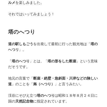
ルメ
を楽しみました。
それではいってみましょう！
塔のへつり
道の駅しもごう
を出発して最初に行った観光地は「
塔の
へつリ
」。
「
塔のへつり
」とは、「
塔の形をした断崖
」という意味
だそうです。
地元の言葉で「
断崖・絶壁・急斜面・川岸などの険しい
道
」のことを「
岪（へつり）
」と言うみたい。
渓谷にそびえ立つ
塔のへつり
は昭和１８年８月２４日に
国の
天然記念物
に指定されています。