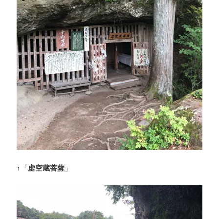
↑「
虚空蔵菩薩
」