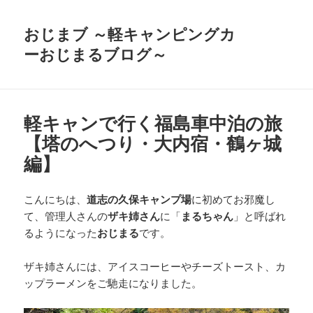
おじまブ ～軽キャンピングカ
ーおじまるブログ～
軽キャンで行く福島車中泊の旅
【塔のへつり・大内宿・鶴ヶ城
編】
こんにちは、
道志の久保キャンプ場
に初めてお邪魔し
て、管理人さんの
ザキ姉さん
に「
まるちゃん
」と呼ばれ
るようになった
おじまる
です。
ザキ姉さんには、アイスコーヒーやチーズトースト、カ
ップラーメンをご馳走になりました。