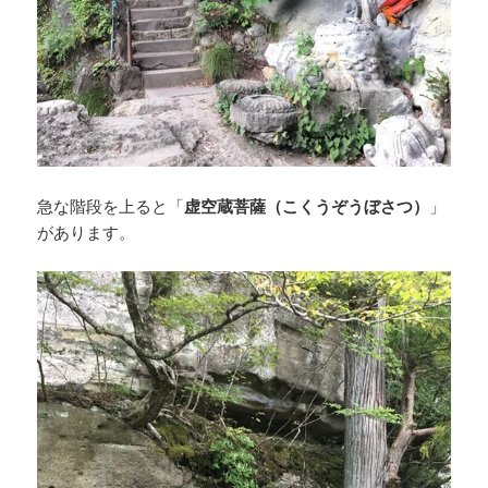
急な階段を上ると「
虚空蔵菩薩（こくうぞうぼさつ）
」
があります。