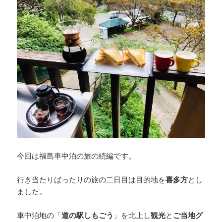
今回は福島車中泊の旅の続編です。
行き当たりばったりの旅の二日目は目的地を
喜多方
とし
ました。
車中泊地の「
道の駅しもごう
」を北上し
観光
と
ご当地グ