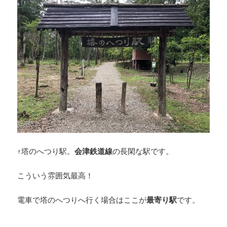
↑塔のへつり駅。
会津鉄道線
の長閑な駅です。
こういう雰囲気最高！
電車で塔のへつりへ行く場合はここが
最寄り駅
です。