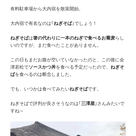
有料駐車場から大内宿を散策開始。
大内宿で有名なのは｢
ねぎそば
｣でしょう！
ねぎそば
は
箸の代わりに一本のねぎで食べるお蕎麦
らし
いのですが、まだ食べたことがありません。
この日もまだお腹が空いていなかったのと、この後に会
津若松で
ソースかつ丼
を食べる予定だったので、
ねぎそ
ば
を食べるのは断念しました。
でも、いつかは食べてみたい
ねぎそば
です。
ねぎそばで評判が良さそうなのは｢
三澤屋
｣さんみたいで
すね～