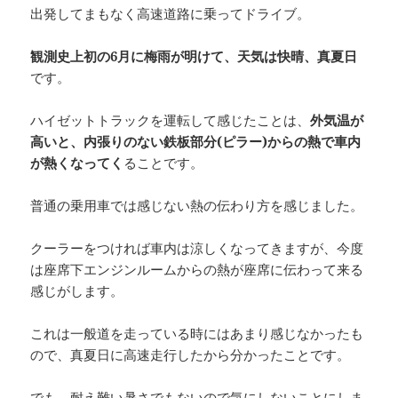
出発してまもなく高速道路に乗ってドライブ。
観測史上初の
6
月に梅雨が明け
て、天気は快晴、真夏日
です。
ハイゼットトラックを運転して感じたことは、
外気温が
高いと、内張りのない鉄板部分(ピラー)からの熱で車内
が熱くなってく
ることです。
普通の乗用車では感じない熱の伝わり方を感じました。
クーラーをつければ車内は涼しくなってきますが、今度
は座席下エンジンルームからの熱が座席に伝わって来る
感じがします。
これは一般道を走っている時にはあまり感じなかったも
ので、真夏日に高速走行したから分かったことです。
でも、耐え難い暑さでもないので気にしないことにしま