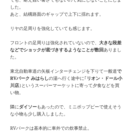
した。
あと、結構路面のギャップで上下に揺れます。
リヤの足周りを強化していても感じます。
フロントの足周りは強化されていないので、
大きな段差
などでショックが底づきするようなことが数回
ありまし
た。
東北自動車道の矢板インターチェンジを下りて一般道
で
RVパーク みはらし
の湯へ行く途中に｢
リオン・ドール小
川店
｣というスーパーマーケットに寄って夕食などを買
い物。
隣に
ダイソー
もあったので、ミニポップビーで使えそう
な小物も少し購入しました。
RVパークは基本的に車外での炊事禁止。